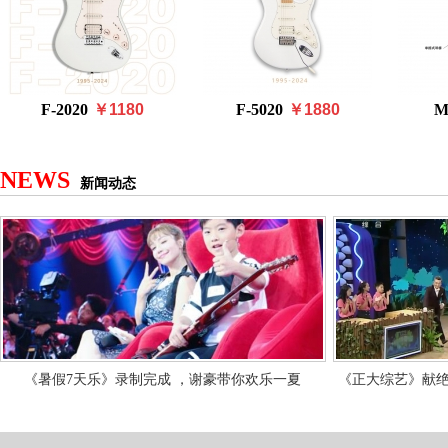
F-2020
￥1180
F-5020
￥1880
M
NEWS
新闻动态
《暑假7天乐》录制完成 ，谢豪带你欢乐一夏
《正大综艺》献绝